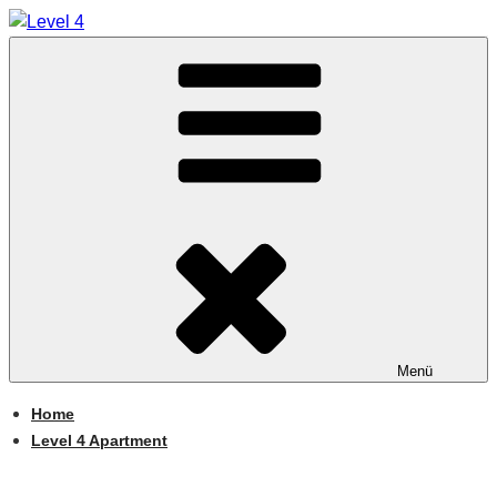
Zum
Inhalt
Gästehaus in Nürnberg / Boarding House in Nuremberg
springen
LEVEL 4
Menü
Home
Level 4 Apartment